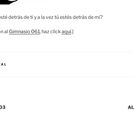
sté detrás de ti y a la vez tú estés detrás de mí?
ón al
Gimnasio 061
, haz click
aquí
.]
TAL
03
AL