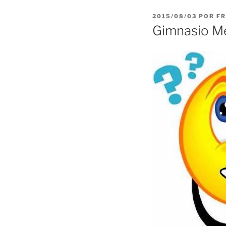
PUBLICADO
2015/08/03
POR
FR
EL
Gimnasio M