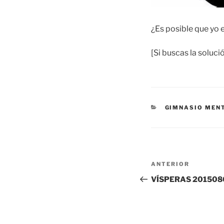
¿Es posible que yo e
[Si buscas la soluci
CATEGORÍAS
GIMNASIO MEN
Navegación
Entrada
ANTERIOR
de
anterior:
VÍSPERAS 201508
entradas