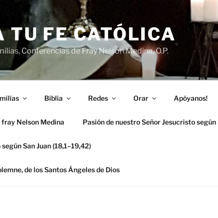
 TU FE CATÓLICA
ilias, Conferencias de Fray Nelson Medina, O.P.
milías
Biblia
Redes
Orar
Apóyanos!
 fray Nelson Medina
Pasión de nuestro Señor Jesucristo según
 según San Juan (18,1–19,42)
solemne, de los Santos Ángeles de Dios