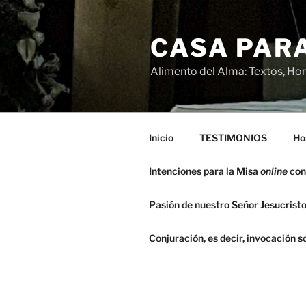
Saltar
al
CASA PARA
contenido
Alimento del Alma: Textos, Hom
Inicio
TESTIMONIOS
Ho
Intenciones para la Misa
online
con
Pasión de nuestro Señor Jesucristo
Conjuración, es decir, invocación 