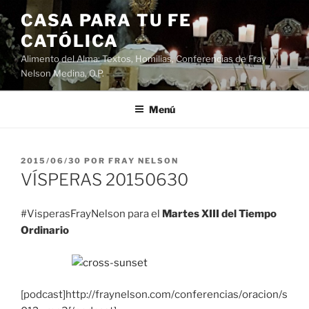
Saltar
CASA PARA TU FE
al
CATÓLICA
contenido
Alimento del Alma: Textos, Homilias, Conferencias de Fray
Nelson Medina, O.P.
Menú
PUBLICADO
2015/06/30
POR
FRAY NELSON
EL
VÍSPERAS 20150630
#VisperasFrayNelson para el
Martes XIII del Tiempo
Ordinario
[podcast]http://fraynelson.com/conferencias/oracion/s