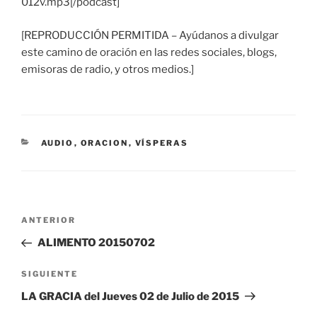
012v.mp3[/podcast]
[REPRODUCCIÓN PERMITIDA – Ayúdanos a divulgar
este camino de oración en las redes sociales, blogs,
emisoras de radio, y otros medios.]
CATEGORÍAS
AUDIO
,
ORACION
,
VÍSPERAS
Navegación
Entrada
ANTERIOR
de
anterior:
ALIMENTO 20150702
entradas
Siguiente
SIGUIENTE
entrada
LA GRACIA del Jueves 02 de Julio de 2015