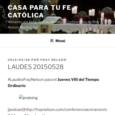
Saltar
CASA PARA TU FE
al
CATÓLICA
contenido
Alimento del Alma: Textos, Homilias, Conferencias de Fray
Nelson Medina, O.P.
Menú
PUBLICADO
2015/05/28
POR
FRAY NELSON
EL
LAUDES 20150528
#LaudesFrayNelson para el
Jueves VIII del Tiempo
Ordinario
[podcast]http://fraynelson.com/conferencias/oracion/s