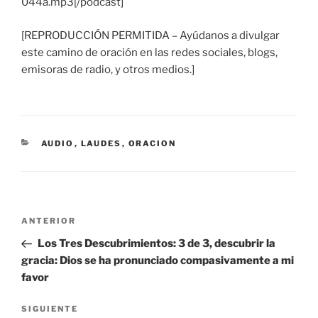
044a.mp3[/podcast]
[REPRODUCCIÓN PERMITIDA – Ayúdanos a divulgar
este camino de oración en las redes sociales, blogs,
emisoras de radio, y otros medios.]
CATEGORÍAS
AUDIO
,
LAUDES
,
ORACION
Navegación
Entrada
ANTERIOR
de
anterior:
Los Tres Descubrimientos: 3 de 3, descubrir la
entradas
gracia: Dios se ha pronunciado compasivamente a mi
favor
Siguiente
SIGUIENTE