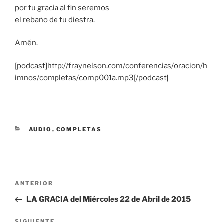
por tu gracia al fin seremos
el rebaño de tu diestra.
Amén.
[podcast]http://fraynelson.com/conferencias/oracion/h
imnos/completas/comp001a.mp3[/podcast]
CATEGORÍAS
AUDIO
,
COMPLETAS
Navegación
Entrada
ANTERIOR
de
anterior:
LA GRACIA del Miércoles 22 de Abril de 2015
entradas
Siguiente
SIGUIENTE