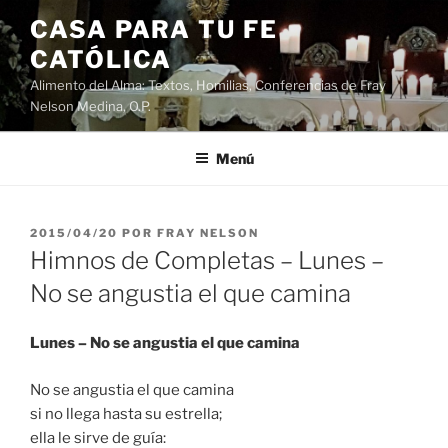
Saltar
CASA PARA TU FE
al
CATÓLICA
contenido
Alimento del Alma: Textos, Homilias, Conferencias de Fray
Nelson Medina, O.P.
Menú
PUBLICADO
2015/04/20
POR
FRAY NELSON
EL
Himnos de Completas – Lunes –
No se angustia el que camina
Lunes – No se angustia el que camina
No se angustia el que camina
si no llega hasta su estrella;
ella le sirve de guía: