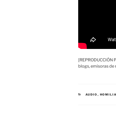
[REPRODUCCIÓN PERM
blogs, emisoras de r
CATEGORÍAS
AUDIO
,
HOMILI