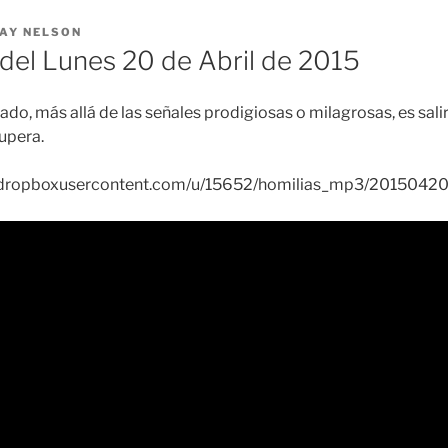
AY NELSON
el Lunes 20 de Abril de 2015
cado, más allá de las señales prodigiosas o milagrosas, es sali
upera.
dl.dropboxusercontent.com/u/15652/homilias_mp3/2015042