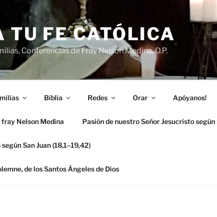
 TU FE CATÓLICA
ilias, Conferencias de Fray Nelson Medina, O.P.
milías
Biblia
Redes
Orar
Apóyanos!
 fray Nelson Medina
Pasión de nuestro Señor Jesucristo según
 según San Juan (18,1–19,42)
solemne, de los Santos Ángeles de Dios