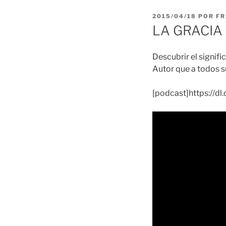
PUBLICADO
2015/04/18
POR
FR
EL
LA GRACIA d
Descubrir el signifi
Autor que a todos s
[podcast]https://