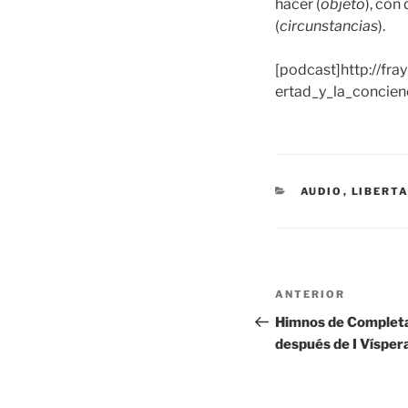
hacer (
objeto
), con
(
circunstancias
).
[podcast]http://fr
ertad_y_la_concien
CATEGORÍAS
AUDIO
,
LIBERT
Navegación
Entrada
ANTERIOR
de
anterior:
Himnos de Completa
después de I Víspera
entradas