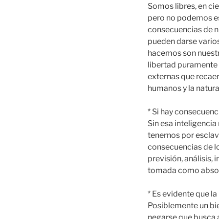
Somos libres, en cie
pero no podemos es
consecuencias de nu
pueden darse varios
hacemos son nuestr
libertad puramente 
externas que recae
humanos y la natura
* Si hay consecuenci
Sin esa inteligenci
tenernos por esclav
consecuencias de lo
previsión, análisis, 
tomada como absol
* Es evidente que la
Posiblemente un bien
negarse que busca al