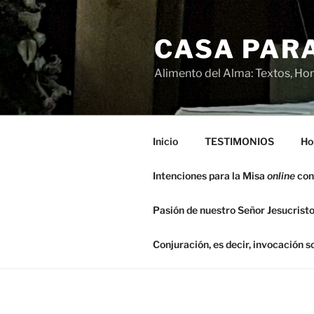
Saltar
al
CASA PARA
contenido
Alimento del Alma: Textos, Hom
Inicio
TESTIMONIOS
Ho
Intenciones para la Misa
online
con
Pasión de nuestro Señor Jesucristo
Conjuración, es decir, invocación 