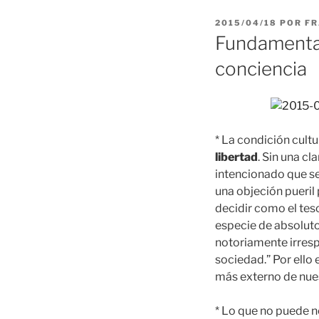
PUBLICADO
2015/04/18
POR
FR
EL
Fundamentac
conciencia
* La condición cultu
libertad
. Sin una cl
intencionado que se
una objeción pueril
decidir como el tes
especie de absoluto
notoriamente irresp
sociedad.” Por ello 
más externo de nues
* Lo que no puede n