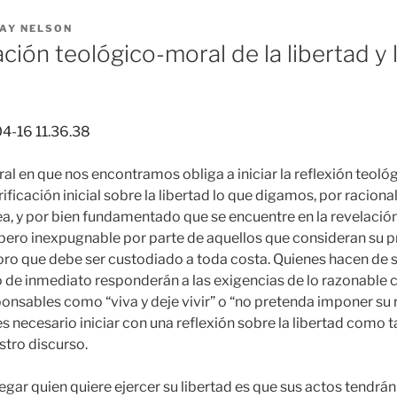
AY NELSON
ión teológico-moral de la libertad y 
ral en que nos encontramos obliga a iniciar la reflexión teoló
arificación inicial sobre la libertad lo que digamos, por raciona
a, y por bien fundamentado que se encuentre en la revelación
 pero inexpugnable por parte de aquellos que consideran su 
oro que debe ser custodiado a toda costa. Quienes hacen de s
 de inmediato responderán a las exigencias de lo razonable 
onsables como “viva y deje vivir” o “no pretenda imponer su r
es necesario iniciar con una reflexión sobre la libertad como ta
tro discurso.
egar quien quiere ejercer su libertad es que sus actos tendrá