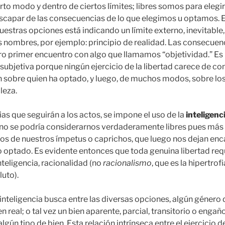
rto modo y dentro de ciertos límites; libres somos para elegi
capar de las consecuencias de lo que elegimos u optamos. E
estras opciones está indicando un límite externo, inevitable,
 nombres, por ejemplo: principio de realidad. Las consecuenc
o primer encuentro con algo que llamamos “objetividad.” Es 
subjetiva porque ningún ejercicio de la libertad carece de c
n sobre quien ha optado, y luego, de muchos modos, sobre lo
leza.
as que seguirán a los actos, se impone el uso de la
inteligenc
a no se podría considerarnos verdaderamente libres pues más
os de nuestros ímpetus o caprichos, que luego nos dejan en
 optado. Es evidente entonces que toda genuina libertad req
inteligencia, racionalidad (no
racionalismo
, que es la hipertrofi
uto).
 inteligencia busca entre las diversas opciones, algún género
 real; o tal vez un bien aparente, parcial, transitorio o enga
gún tipo de bien. Esta relación intrínseca entre el ejercicio de