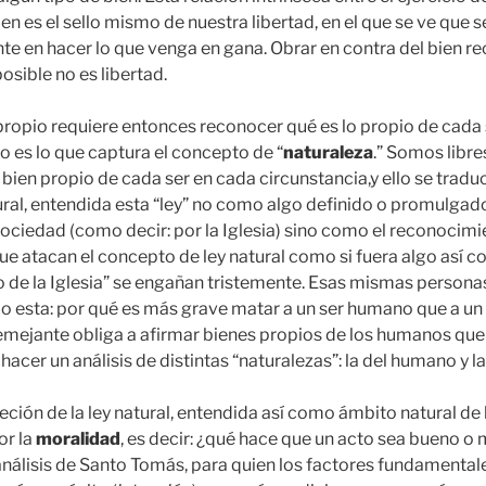
n es el sello mismo de nuestra libertad, en el que se ve que s
te en hacer lo que venga en gana. Obrar en contra del bien re
sible no es libertad.
n propio requiere entonces reconocer qué es lo propio de cada s
es lo que captura el concepto de “
naturaleza
.” Somos libre
bien propio de cada ser en cada circunstancia,y ello se tradu
ural, entendida esta “ley” no como algo definido o promulgad
sociedad (como decir: por la Iglesia) sino como el reconocimi
ue atacan el concepto de ley natural como si fuera algo así
o de la Iglesia” se engañan tristemente. Esas mismas person
o esta: por qué es más grave matar a un ser humano que a u
semejante obliga a afirmar bienes propios de los humanos que 
hacer un análisis de distintas “naturalezas”: la del humano y l
eción de la ley natural, entendida así como ámbito natural de
or la
moralidad
, es decir: ¿qué hace que un acto sea bueno o 
 análisis de Santo Tomás, para quien los factores fundamental