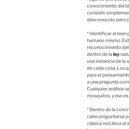
conocimiento del bie
consistir simplemen
desconocido pero po
* Identificar el bie
humano mismo. Esto 
reconocimiento del 
dentro de la
ley
nat
una instancia de la 
de cada cosa. Los q
para el pensamient
a una pregunta com
Cualquier análisis 
mosquitos, y eso es 
* Dentro de la concr
cabe preguntarse p
clásica nos lleva al