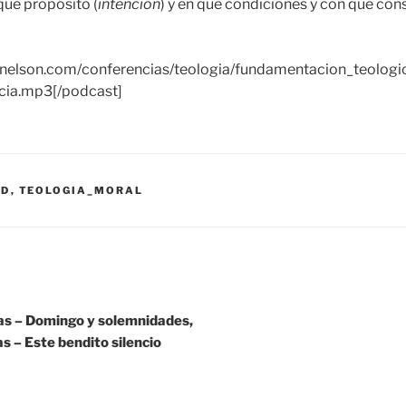
 qué propósito (
intención
) y en qué condiciones y con qué co
aynelson.com/conferencias/teologia/fundamentacion_teologi
cia.mp3[/podcast]
AD
,
TEOLOGIA_MORAL
s – Domingo y solemnidades,
s – Este bendito silencio