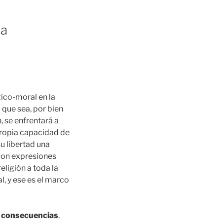
la
gico-moral en la
l que sea, por bien
, se enfrentará a
propia capacidad de
u libertad una
con expresiones
eligión a toda la
l, y ese es el marco
n
consecuencias
.