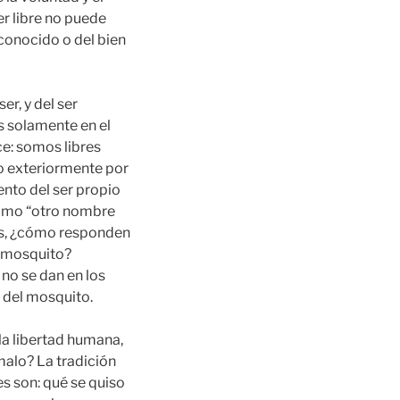
er libre no puede
conocido o del bien
er, y del ser
s solamente en el
ce: somos libres
o exteriormente por
ento del ser propio
 como “otro nombre
as, ¿cómo responden
n mosquito?
no se dan en los
a del mosquito.
 la libertad humana,
malo? La tradición
es son: qué se quiso