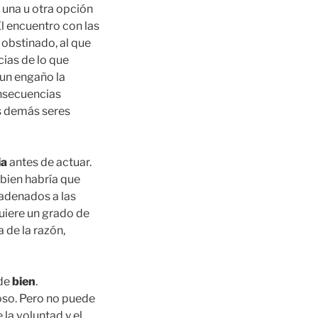
r una u otra opción
l encuentro con las
 obstinado, al que
ias de lo que
un engaño la
onsecuencias
s demás seres
ia
antes de actuar.
 bien habría que
cadenados a las
uiere un grado de
a de la razón,
 de
bien
.
ñoso. Pero no puede
 la voluntad y el