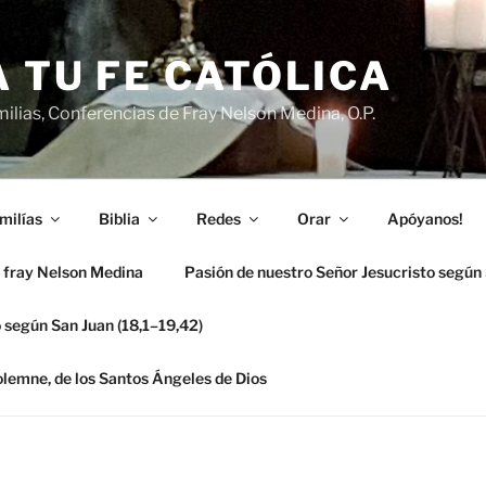
 TU FE CATÓLICA
ilias, Conferencias de Fray Nelson Medina, O.P.
milías
Biblia
Redes
Orar
Apóyanos!
 fray Nelson Medina
Pasión de nuestro Señor Jesucristo según
 según San Juan (18,1–19,42)
solemne, de los Santos Ángeles de Dios