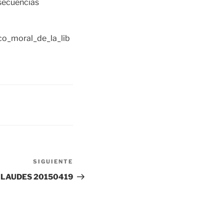
nsecuencias
co_moral_de_la_lib
SIGUIENTE
Siguiente
entrada
LAUDES 20150419