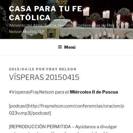
Saltar
CASA PARA TU FE
al
CATÓLICA
contenido
Alimento del Alma: Textos, Homilias, Conferencias de Fray
Nelson Medina, O.P.
Menú
PUBLICADO
2015/04/15
POR
FRAY NELSON
EL
VÍSPERAS 20150415
#VisperasFrayNelson para el
Miércoles II de Pascua
[podcast]http://fraynelson.com/conferencias/oracion/p
023v.mp3[/podcast]
[REPRODUCCIÓN PERMITIDA – Ayúdanos a divulgar