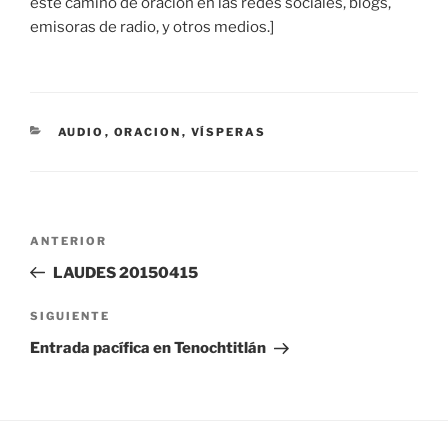
este camino de oración en las redes sociales, blogs,
emisoras de radio, y otros medios.]
CATEGORÍAS
AUDIO
,
ORACION
,
VÍSPERAS
Navegación
Entrada
ANTERIOR
de
anterior:
LAUDES 20150415
entradas
Siguiente
SIGUIENTE
entrada
Entrada pacífica en Tenochtitlán