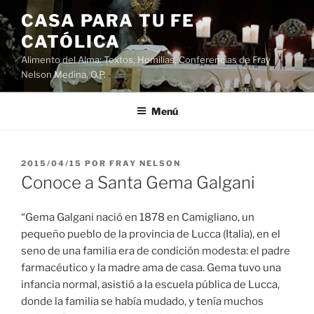
Saltar
CASA PARA TU FE
al
CATÓLICA
contenido
Alimento del Alma: Textos, Homilias, Conferencias de Fray
Nelson Medina, O.P.
Menú
PUBLICADO
2015/04/15
POR
FRAY NELSON
EL
Conoce a Santa Gema Galgani
“Gema Galgani nació en 1878 en Camigliano, un
pequeño pueblo de la provincia de Lucca (Italia), en el
seno de una familia era de condición modesta: el padre
farmacéutico y la madre ama de casa. Gema tuvo una
infancia normal, asistió a la escuela pública de Lucca,
donde la familia se había mudado, y tenía muchos