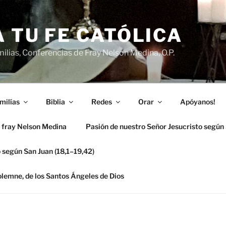
 TU FE CATÓLICA
ilias, Conferencias de Fray Nelson Medina, O.P.
milías
Biblia
Redes
Orar
Apóyanos!
 fray Nelson Medina
Pasión de nuestro Señor Jesucristo según
 según San Juan (18,1–19,42)
solemne, de los Santos Ángeles de Dios