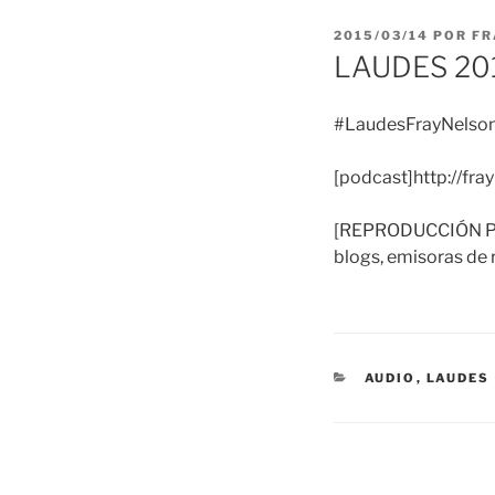
PUBLICADO
2015/03/14
POR
FR
EL
LAUDES 20
#LaudesFrayNelson
[podcast]http://fr
[REPRODUCCIÓN PERM
blogs, emisoras de r
CATEGORÍAS
AUDIO
,
LAUDES
Navegación