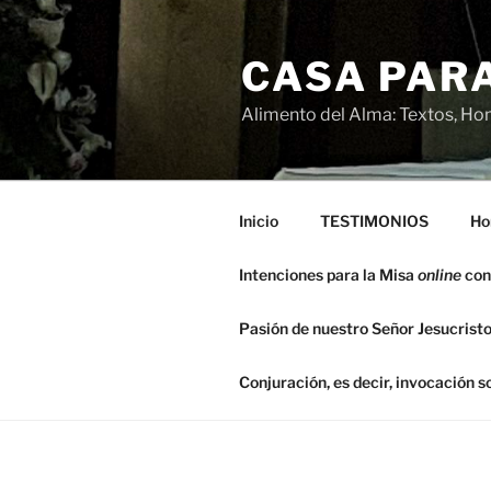
Saltar
al
CASA PARA
contenido
Alimento del Alma: Textos, Hom
Inicio
TESTIMONIOS
Ho
Intenciones para la Misa
online
con
Pasión de nuestro Señor Jesucristo
Conjuración, es decir, invocación 