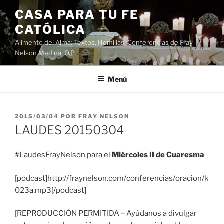
Saltar
CASA PARA TU FE
al
CATÓLICA
contenido
Alimento del Alma: Textos, Homilias, Conferencias de Fray
Nelson Medina, O.P.
Menú
PUBLICADO
2015/03/04
POR
FRAY NELSON
EL
LAUDES 20150304
#LaudesFrayNelson para el
Miércoles II de Cuaresma
[podcast]http://fraynelson.com/conferencias/oracion/k
023a.mp3[/podcast]
[REPRODUCCIÓN PERMITIDA – Ayúdanos a divulgar