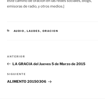
este camino de oración en las redes sociales, blogs,
emisoras de radio, y otros medios.]
CATEGORÍAS
AUDIO
,
LAUDES
,
ORACION
Navegación
Entrada
ANTERIOR
de
anterior:
LA GRACIA del Jueves 5 de Marzo de 2015
entradas
Siguiente
SIGUIENTE
entrada
ALIMENTO 20150306