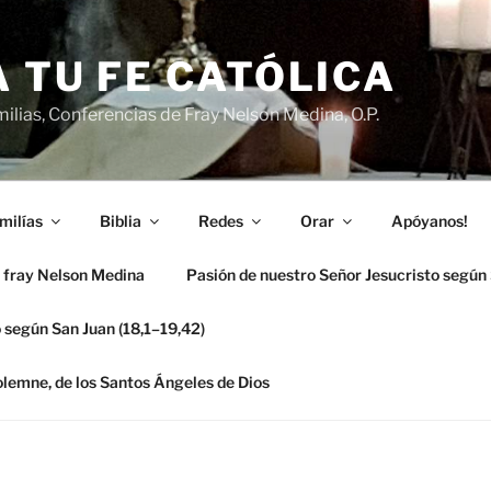
 TU FE CATÓLICA
ilias, Conferencias de Fray Nelson Medina, O.P.
milías
Biblia
Redes
Orar
Apóyanos!
 fray Nelson Medina
Pasión de nuestro Señor Jesucristo según
 según San Juan (18,1–19,42)
solemne, de los Santos Ángeles de Dios