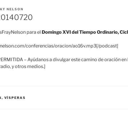
AY NELSON
20140720
FrayNelson para el
Domingo XVI del Tiempo Ordinario, Cic
aynelson.com/conferencias/oracion/ao16v.mp3[/podcast]
ITIDA – Ayúdanos a divulgar este camino de oración en la
adio, y otros medios.]
N
,
VÍSPERAS