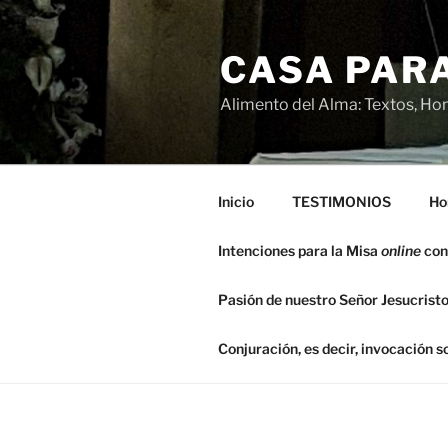
Saltar
al
CASA PARA
contenido
Alimento del Alma: Textos, Hom
Inicio
TESTIMONIOS
Ho
Intenciones para la Misa
online
con
Pasión de nuestro Señor Jesucristo
Conjuración, es decir, invocación 