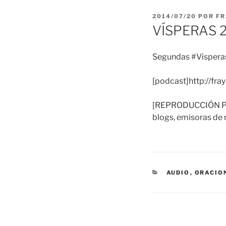
PUBLICADO
2014/07/20
POR
FR
EL
VÍSPERAS 
Segundas #Visperas
[podcast]http://fr
[REPRODUCCIÓN PERM
blogs, emisoras de r
CATEGORÍAS
AUDIO
,
ORACIO
Navegación