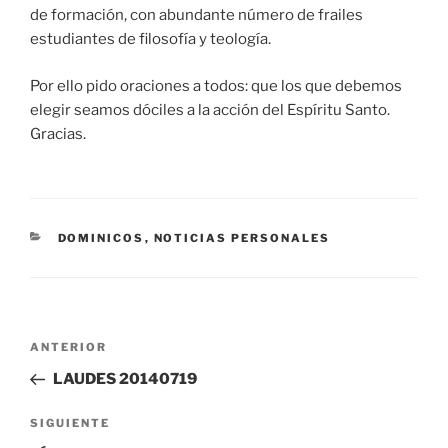
de formación, con abundante número de frailes
estudiantes de filosofía y teología.
Por ello pido oraciones a todos: que los que debemos
elegir seamos dóciles a la acción del Espíritu Santo.
Gracias.
CATEGORÍAS
DOMINICOS
,
NOTICIAS PERSONALES
Navegación
Entrada
ANTERIOR
de
anterior:
LAUDES 20140719
entradas
Siguiente
SIGUIENTE