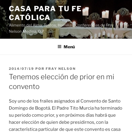
Saltar
CASA PARA TU FE
al
CATÓLICA
contenido
Alimento del Alma: Textos, Homilias, Conferencias de Fray
Nelson Medina, O.P.
Menú
PUBLICADO
2014/07/19
POR
FRAY NELSON
EL
Tenemos elección de prior en mi
convento
Soy uno de los frailes asignados al Convento de Santo
Domingo de Bogotá. El Padre Tito Murcia ha terminado
su periodo como prior, y en próximos días habrá que
hacer elección de quien debe presidirnos, con la
característica particular de que este convento es casa