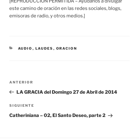
[REPRODUCCIÓN PERMITIDA – Ayúdanos a divulgar
este camino de oración en las redes sociales, blogs,
emisoras de radio, y otros medios.]
CATEGORÍAS
AUDIO
,
LAUDES
,
ORACION
Navegación
Entrada
ANTERIOR
de
anterior:
LA GRACIA del Domingo 27 de Abril de 2014
entradas
Siguiente
SIGUIENTE
entrada
Catheriniana – 02, El Santo Deseo, parte 2