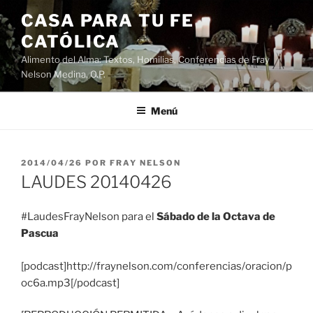
Saltar
CASA PARA TU FE
al
CATÓLICA
contenido
Alimento del Alma: Textos, Homilias, Conferencias de Fray
Nelson Medina, O.P.
Menú
PUBLICADO
2014/04/26
POR
FRAY NELSON
EL
LAUDES 20140426
#LaudesFrayNelson para el
Sábado de la Octava de
Pascua
[podcast]http://fraynelson.com/conferencias/oracion/p
oc6a.mp3[/podcast]