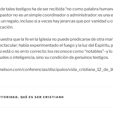
ra de tales testigos ha de ser recibida “no como palabra huma
l pastor no es un simple coordinador o administrador: es una 
s un regalo, incluso si a veces hay jerarcas que por vanidad u
cación.
uestra que la fe en la Iglesia no puede predicarse de otra ma
ctacular; había experimentado el fuego y la luz del Espíritu,
si está o no en lo correcto: los reconoce como “notables”–y lo
udes o inteligencia, sino su condición de genuinos testigos.
aynelson.com/conferencias/discipulos/vida_cristiana_12_de_
UTORIDAD
,
QUÉ ES SER CRISTIANO