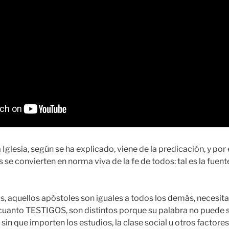
a Iglesia, según se ha explicado, viene de la predicación, y por
 se convierten en norma viva de la fe de todos: tal es la fuente
s, aquellos apóstoles son iguales a todos los demás, necesit
 cuanto TESTIGOS, son distintos porque su palabra no puede
 sin que importen los estudios, la clase social u otros factores