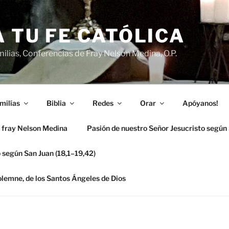
 TU FE CATÓLICA
ilias, Conferencias de Fray Nelson Medina, O.P.
milías
Biblia
Redes
Orar
Apóyanos!
 fray Nelson Medina
Pasión de nuestro Señor Jesucristo según
 según San Juan (18,1–19,42)
solemne, de los Santos Ángeles de Dios