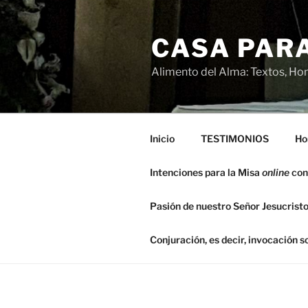
Saltar
al
CASA PARA
contenido
Alimento del Alma: Textos, Hom
Inicio
TESTIMONIOS
Ho
Intenciones para la Misa
online
con
Pasión de nuestro Señor Jesucristo
Conjuración, es decir, invocación 