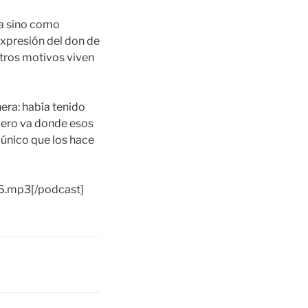
na sino como
expresión del don de
 otros motivos viven
nera: había tenido
 pero va donde esos
 único que los hace
16.mp3[/podcast]