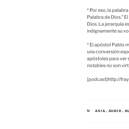
* Por eso, la palab
Palabra de Dios.” E
Dios. La jerarquía e
indignamente su vo
* El apóstol Pablo m
una conversión espe
apóstoles para ver 
notables no son virt
[podcast]http://fr
CATEGORÍAS
ASIA
,
AUDIO
,
A