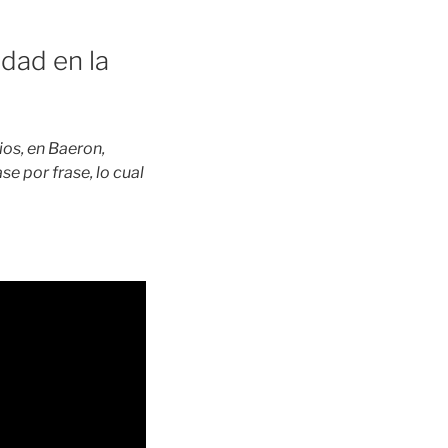
idad en la
os, en Baeron,
e por frase, lo cual