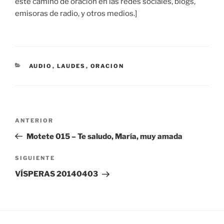
este camino de oración en las redes sociales, blogs,
emisoras de radio, y otros medios.]
CATEGORÍAS
AUDIO
,
LAUDES
,
ORACION
Navegación
Entrada
ANTERIOR
de
anterior:
Motete 015 – Te saludo, María, muy amada
entradas
Siguiente
SIGUIENTE
entrada
VÍSPERAS 20140403