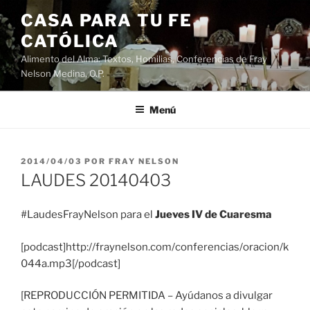
Saltar
CASA PARA TU FE
al
CATÓLICA
contenido
Alimento del Alma: Textos, Homilias, Conferencias de Fray
Nelson Medina, O.P.
Menú
PUBLICADO
2014/04/03
POR
FRAY NELSON
EL
LAUDES 20140403
#LaudesFrayNelson para el
Jueves IV de Cuaresma
[podcast]http://fraynelson.com/conferencias/oracion/k
044a.mp3[/podcast]
[REPRODUCCIÓN PERMITIDA – Ayúdanos a divulgar