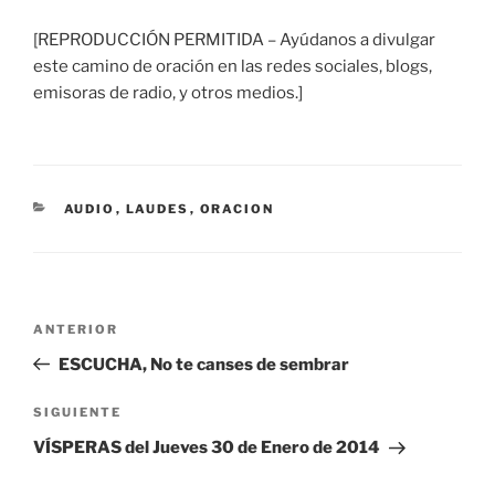
[REPRODUCCIÓN PERMITIDA – Ayúdanos a divulgar
este camino de oración en las redes sociales, blogs,
emisoras de radio, y otros medios.]
CATEGORÍAS
AUDIO
,
LAUDES
,
ORACION
Navegación
Entrada
ANTERIOR
de
anterior:
ESCUCHA, No te canses de sembrar
entradas
Siguiente
SIGUIENTE
entrada
VÍSPERAS del Jueves 30 de Enero de 2014