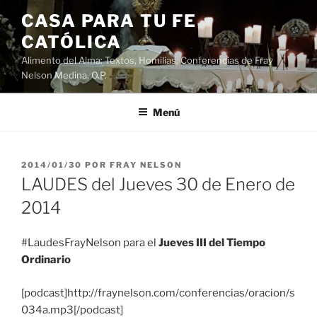
Saltar
CASA PARA TU FE
al
CATÓLICA
contenido
Alimento del Alma: Textos, Homilias, Conferencias de Fray
Nelson Medina, O.P.
Menú
PUBLICADO
2014/01/30
POR
FRAY NELSON
EL
LAUDES del Jueves 30 de Enero de
2014
#LaudesFrayNelson para el
Jueves III del Tiempo
Ordinario
[podcast]http://fraynelson.com/conferencias/oracion/s
034a.mp3[/podcast]