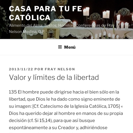
Saltar
CASA PARA TU FE
al
CATÓLICA
contenido
Alimento del Alma: Textos, Homilias, Conferencias de Fray
Nelson Medina, O.P.
Menú
PUBLICADO
2013/11/22
POR
FRAY NELSON
EL
Valor y límites de la libertad
135 El hombre puede dirigirse hacia el bien sólo en la
libertad, que Dios le ha dado como signo eminente de
su imagen: [Cf. Catecismo de la Iglesia Católica, 1705] «
Dios ha querido dejar al hombre en manos de su propia
decisión (cf. Si 15,14), para que así busque
espontáneamente a su Creador y, adhiriéndose