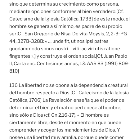
sino que determina su crecimiento como persona,
mediante opciones conformes al bien verdadero:[Cf.
Catecismo de la Iglesia Católica, 1733] de este modo, el
hombre se genera a sí mismo, es padre de su propio
ser[Cf. San Gregorio de Nisa, De vita Moysis, 2, 2-3: PG
44, 327B-328B: « … unde fit, ut nos ipsi patres
quodammodo simus nostri… vitii ac virtutis ratione
fingentes ».] y construye el orden social.[Cf. Juan Pablo
II, Carta enc. Centesimus annus, 13: AAS 83 (1991) 809-
810]
136 La libertad no se opone a la dependencia creatural
del hombre respecto a Dios.[Cf. Catecismo de la Iglesia
Católica, 1706] La Revelación enseña que el poder de
determinar el bien y el mal no pertenece al hombre,
sino sólo a Dios (cf. Gn 2,16-17). « El hombre es
ciertamente libre, desde el momento en que puede
comprender y acoger los mandamientos de Dios. Y
posee una libertad muy amplia, porque puede comer