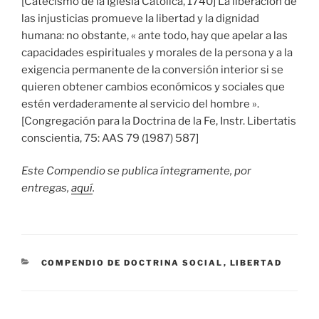
[Catecismo de la Iglesia Católica, 1740] La liberación de
las injusticias promueve la libertad y la dignidad
humana: no obstante, « ante todo, hay que apelar a las
capacidades espirituales y morales de la persona y a la
exigencia permanente de la conversión interior si se
quieren obtener cambios económicos y sociales que
estén verdaderamente al servicio del hombre ».
[Congregación para la Doctrina de la Fe, Instr. Libertatis
conscientia, 75: AAS 79 (1987) 587]
Este Compendio se publica íntegramente, por
entregas,
aquí
.
CATEGORÍAS
COMPENDIO DE DOCTRINA SOCIAL
,
LIBERTAD