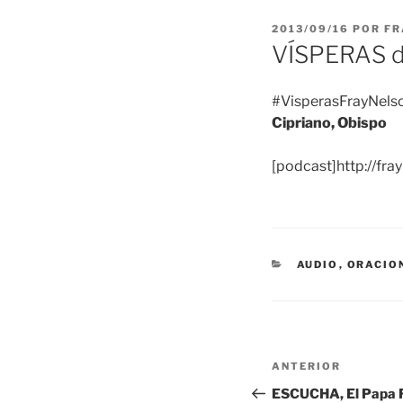
PUBLICADO
2013/09/16
POR
FR
EL
VÍSPERAS d
#VisperasFrayNelso
Cipriano, Obispo
[podcast]http://fr
CATEGORÍAS
AUDIO
,
ORACIO
Navegación
Entrada
ANTERIOR
de
anterior:
ESCUCHA, El Papa Fr