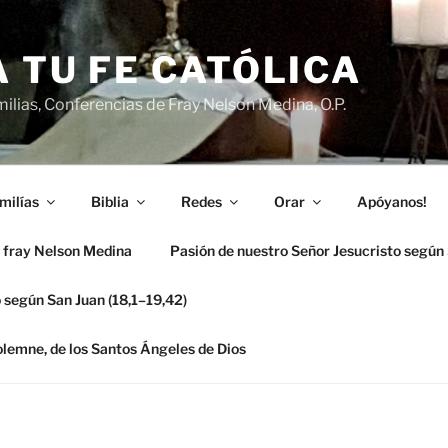
 TU FE CATÓLICA
ilias, Conferencias de Fray Nelson Medina, O.P.
milías
Biblia
Redes
Orar
Apóyanos!
 fray Nelson Medina
Pasión de nuestro Señor Jesucristo según
 según San Juan (18,1–19,42)
solemne, de los Santos Ángeles de Dios