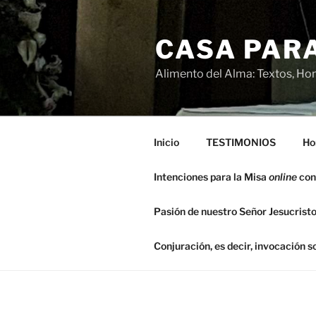
Saltar
al
CASA PARA
contenido
Alimento del Alma: Textos, Hom
Inicio
TESTIMONIOS
Ho
Intenciones para la Misa
online
con
Pasión de nuestro Señor Jesucristo
Conjuración, es decir, invocación 