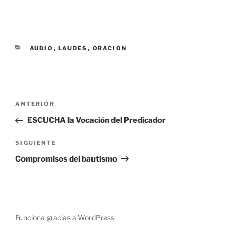
CATEGORÍAS
AUDIO
,
LAUDES
,
ORACION
Navegación
Entrada
ANTERIOR
de
anterior:
ESCUCHA la Vocación del Predicador
entradas
Siguiente
SIGUIENTE
entrada
Compromisos del bautismo
Funciona gracias a WordPress