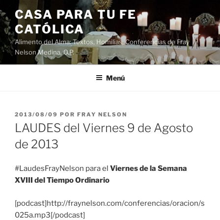
Saltar
CASA PARA TU FE
al
CATÓLICA
contenido
Alimento del Alma: Textos, Homilias, Conferencias de Fray
Nelson Medina, O.P.
Menú
PUBLICADO
2013/08/09
POR
FRAY NELSON
EL
LAUDES del Viernes 9 de Agosto
de 2013
#LaudesFrayNelson para el
Viernes de la Semana
XVIII del Tiempo Ordinario
[podcast]http://fraynelson.com/conferencias/oracion/s
025a.mp3[/podcast]