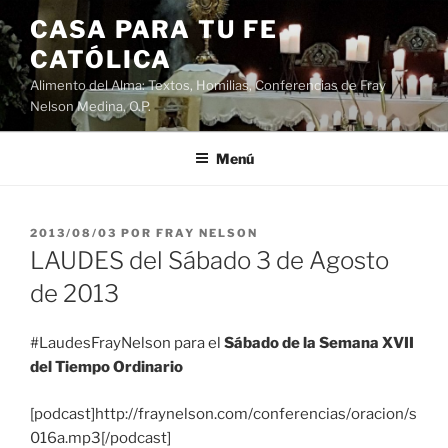
Saltar
CASA PARA TU FE
al
CATÓLICA
contenido
Alimento del Alma: Textos, Homilias, Conferencias de Fray
Nelson Medina, O.P.
Menú
PUBLICADO
2013/08/03
POR
FRAY NELSON
EL
LAUDES del Sábado 3 de Agosto
de 2013
#LaudesFrayNelson para el
Sábado de la Semana XVII
del Tiempo Ordinario
[podcast]http://fraynelson.com/conferencias/oracion/s
016a.mp3[/podcast]