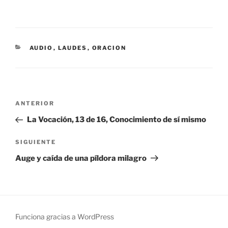
CATEGORÍAS
AUDIO
,
LAUDES
,
ORACION
Navegación
Entrada
ANTERIOR
de
anterior:
La Vocación, 13 de 16, Conocimiento de sí mismo
entradas
Siguiente
SIGUIENTE
entrada
Auge y caída de una píldora milagro
Funciona gracias a WordPress