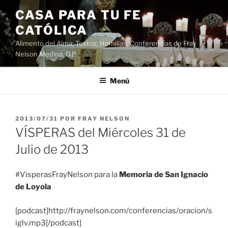
Saltar
CASA PARA TU FE
al
CATÓLICA
contenido
Alimento del Alma: Textos, Homilias, Conferencias de Fray
Nelson Medina, O.P.
Menú
PUBLICADO
2013/07/31
POR
FRAY NELSON
EL
VÍSPERAS del Miércoles 31 de
Julio de 2013
#VisperasFrayNelson para la
Memoria de San Ignacio
de Loyola
[podcast]http://fraynelson.com/conferencias/oracion/s
iglv.mp3[/podcast]