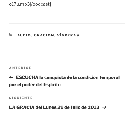
o17u.mp3[/podcast]
CATEGORÍAS
AUDIO
,
ORACION
,
VÍSPERAS
Navegación
Entrada
ANTERIOR
de
anterior:
ESCUCHA la conquista de la condición temporal
entradas
por el poder del Espíritu
Siguiente
SIGUIENTE
entrada
LA GRACIA del Lunes 29 de Julio de 2013