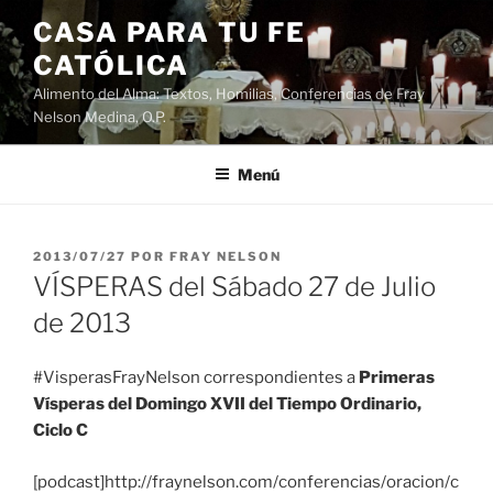
Saltar
CASA PARA TU FE
al
CATÓLICA
contenido
Alimento del Alma: Textos, Homilias, Conferencias de Fray
Nelson Medina, O.P.
Menú
PUBLICADO
2013/07/27
POR
FRAY NELSON
EL
VÍSPERAS del Sábado 27 de Julio
de 2013
#VisperasFrayNelson correspondientes a
Primeras
Vísperas del Domingo XVII del Tiempo Ordinario,
Ciclo C
[podcast]http://fraynelson.com/conferencias/oracion/c