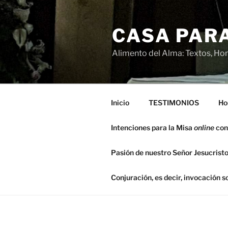
Saltar
al
CASA PARA
contenido
Alimento del Alma: Textos, Hom
Inicio
TESTIMONIOS
Ho
Intenciones para la Misa
online
con
Pasión de nuestro Señor Jesucristo
Conjuración, es decir, invocación 