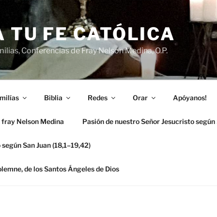
 TU FE CATÓLICA
ilias, Conferencias de Fray Nelson Medina, O.P.
milías
Biblia
Redes
Orar
Apóyanos!
 fray Nelson Medina
Pasión de nuestro Señor Jesucristo según
 según San Juan (18,1–19,42)
solemne, de los Santos Ángeles de Dios