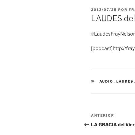
PUBLICADO
2013/07/25
POR
FR
EL
LAUDES del 
#LaudesFrayNelson
[podcast]http://fr
CATEGORÍAS
AUDIO
,
LAUDES
Navegación
Entrada
ANTERIOR
de
anterior:
LA GRACIA del Viern
entradas