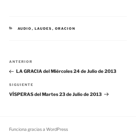
CATEGORÍAS
AUDIO
,
LAUDES
,
ORACION
Navegación
Entrada
ANTERIOR
de
anterior:
LA GRACIA del Miércoles 24 de Julio de 2013
entradas
Siguiente
SIGUIENTE
entrada
VÍSPERAS del Martes 23 de Julio de 2013
Funciona gracias a WordPress