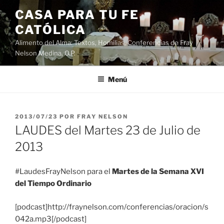
Saltar
CASA PARA TU FE
al
CATÓLICA
contenido
Alimento del Alma: Textos, Homilias, Conferencias de Fray
Nelson Medina, O.P.
Menú
PUBLICADO
2013/07/23
POR
FRAY NELSON
EL
LAUDES del Martes 23 de Julio de
2013
#LaudesFrayNelson para el
Martes de la Semana XVI
del Tiempo Ordinario
[podcast]http://fraynelson.com/conferencias/oracion/s
042a.mp3[/podcast]