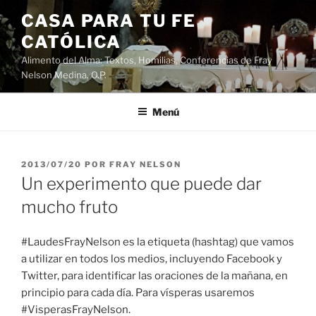
Saltar
CASA PARA TU FE
al
CATÓLICA
contenido
Alimento del Alma: Textos, Homilias, Conferencias de Fray
Nelson Medina, O.P.
Menú
PUBLICADO
2013/07/20
POR
FRAY NELSON
EL
Un experimento que puede dar
mucho fruto
#LaudesFrayNelson es la etiqueta (hashtag) que vamos
a utilizar en todos los medios, incluyendo Facebook y
Twitter, para identificar las oraciones de la mañana, en
principio para cada día. Para vísperas usaremos
#VisperasFrayNelson.