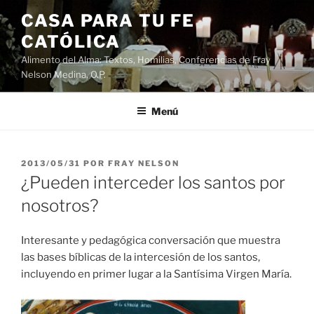
Saltar
CASA PARA TU FE
al
CATÓLICA
contenido
Alimento del Alma: Textos, Homilias, Conferencias de Fray
Nelson Medina, O.P.
Menú
PUBLICADO
2013/05/31
POR
FRAY NELSON
EL
¿Pueden interceder los santos por
nosotros?
Interesante y pedagógica conversación que muestra
las bases bíblicas de la intercesión de los santos,
incluyendo en primer lugar a la Santísima Virgen María.