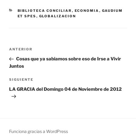
CATEGORÍAS
BIBLIOTECA CONCILIAR
,
ECONOMIA
,
GAUDIUM
ET SPES
,
GLOBALIZACION
Navegación
Entrada
ANTERIOR
de
anterior:
Cosas que ya sabiamos sobre eso de Irse a Vivir
entradas
Juntos
Siguiente
SIGUIENTE
entrada
LA GRACIA del Domingo 04 de Noviembre de 2012
Funciona gracias a WordPress