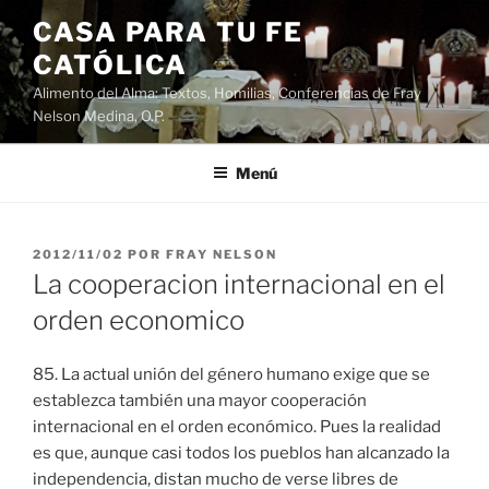
Saltar
CASA PARA TU FE
al
CATÓLICA
contenido
Alimento del Alma: Textos, Homilias, Conferencias de Fray
Nelson Medina, O.P.
Menú
PUBLICADO
2012/11/02
POR
FRAY NELSON
EL
La cooperacion internacional en el
orden economico
85. La actual unión del género humano exige que se
establezca también una mayor cooperación
internacional en el orden económico. Pues la realidad
es que, aunque casi todos los pueblos han alcanzado la
independencia, distan mucho de verse libres de