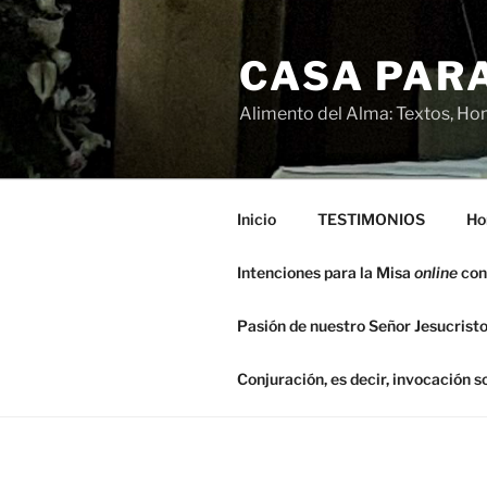
Saltar
al
CASA PARA
contenido
Alimento del Alma: Textos, Hom
Inicio
TESTIMONIOS
Ho
Intenciones para la Misa
online
con
Pasión de nuestro Señor Jesucristo
Conjuración, es decir, invocación 