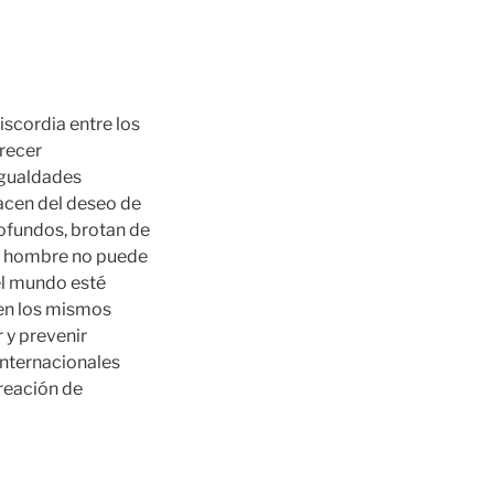
iscordia entre los
recer
igualdades
nacen del deseo de
rofundos, brotan de
el hombre no puede
 el mundo esté
ten los mismos
 y prevenir
internacionales
reación de