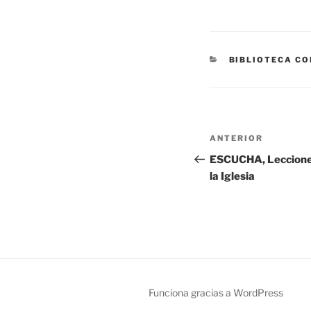
CATEGORÍAS
BIBLIOTECA CO
Navegación
Entrada
ANTERIOR
de
anterior:
ESCUCHA, Lecciones
la Iglesia
entradas
Funciona gracias a WordPress