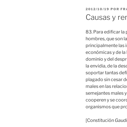
PUBLICADO
2012/10/19
POR
FR
EL
Causas y re
83. Para edificar la
hombres, que son la
principalmente las 
económicas y de la l
dominio y del despr
la envidia, de la d
soportar tantas defi
plagado sin cesar d
males en las relaci
semejantes males y 
cooperen y se coord
organismos que pro
[Constitución
Gaudi