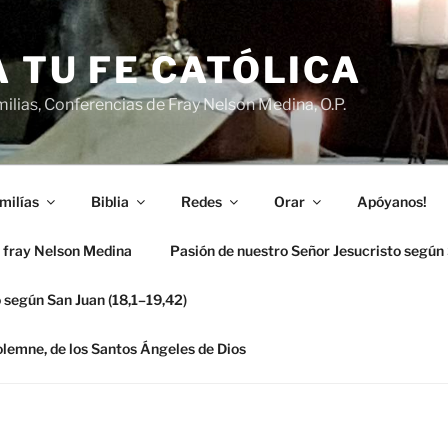
 TU FE CATÓLICA
ilias, Conferencias de Fray Nelson Medina, O.P.
milías
Biblia
Redes
Orar
Apóyanos!
 fray Nelson Medina
Pasión de nuestro Señor Jesucristo según
 según San Juan (18,1–19,42)
solemne, de los Santos Ángeles de Dios