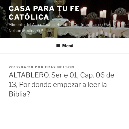
Saltar
CASA PARA TU FE
al
CATÓLICA
contenido
Alimento del Alma: Textos, Homilias, Conferencias de Fray
Nelson Medina, O.P.
Menú
PUBLICADO
2012/04/30
POR
FRAY NELSON
EL
ALTABLERO, Serie 01, Cap. 06 de
13, Por donde empezar a leer la
Biblia?