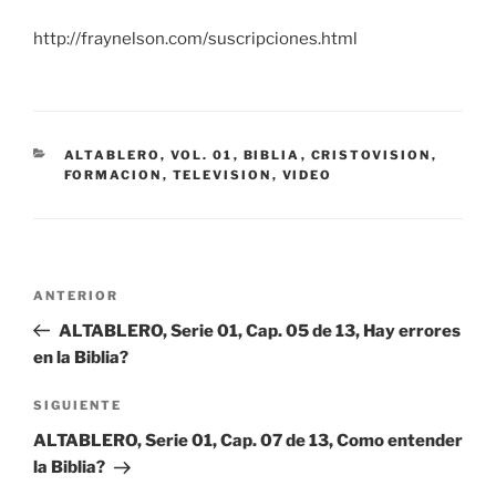
http://fraynelson.com/suscripciones.html
CATEGORÍAS
ALTABLERO, VOL. 01
,
BIBLIA
,
CRISTOVISION
,
FORMACION
,
TELEVISION
,
VIDEO
Navegación
Entrada
ANTERIOR
de
anterior:
ALTABLERO, Serie 01, Cap. 05 de 13, Hay errores
entradas
en la Biblia?
Siguiente
SIGUIENTE
entrada
ALTABLERO, Serie 01, Cap. 07 de 13, Como entender
la Biblia?