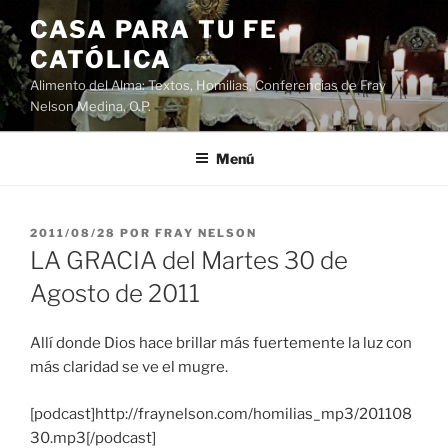
Saltar
CASA PARA TU FE
al
CATÓLICA
contenido
Alimento del Alma: Textos, Homilias, Conferencias de Fray
Nelson Medina, O.P.
Menú
PUBLICADO
2011/08/28
POR
FRAY NELSON
EL
LA GRACIA del Martes 30 de
Agosto de 2011
Allí donde Dios hace brillar más fuertemente la luz con
más claridad se ve el mugre.
[podcast]http://fraynelson.com/homilias_mp3/201108
30.mp3[/podcast]