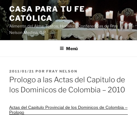
Saltar
CASA PARA TU FE
al
CATÓLICA
contenido
Alimento del Alma: Textos, Homilias, Conferencias de Fray
Nelson Medina, O.P.
Menú
PUBLICADO
2011/01/21
POR
FRAY NELSON
EL
Prologo a las Actas del Capitulo de
los Dominicos de Colombia – 2010
Actas del Capitulo Provincial de los Dominicos de Colombia –
Prologo