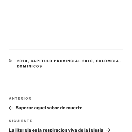
CATEGORÍAS
2010
,
CAPITULO PROVINCIAL 2010
,
COLOMBIA
,
DOMINICOS
Navegación
Entrada
ANTERIOR
de
anterior:
Superar aquel sabor de muerte
entradas
Siguiente
SIGUIENTE
entrada
La liturgia es la respiracion viva de la Iglesia