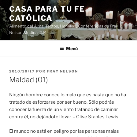
Saltar
CASA PARA TU FE
al
CATÓLICA
contenido
Alimento del Alma: Textos, Homilias, Conferencias de Fray
Nelson Medina, O.P.
Menú
PUBLICADO
2010/10/17
POR
FRAY NELSON
EL
Maldad (01)
Ningún hombre conoce lo malo que es hasta que no ha
tratado de esforzarse por ser bueno. Sólo podrás
conocer la fuerza de un viento tratando de caminar
contra él, no dejándote llevar. – Clive Staples Lewis
El mundo no está en peligro por las personas malas