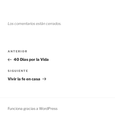
Los comentarios están cerrados.
Navegación
Entrada
ANTERIOR
de
anterior:
40 Dias por la Vida
entradas
Siguiente
SIGUIENTE
entrada
Vivir la fe en casa
Funciona gracias a WordPress