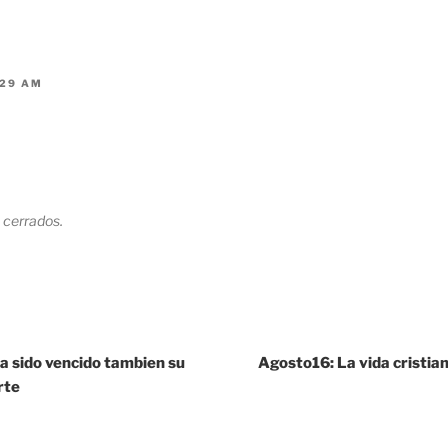
:29 AM
 cerrados.
ha sido vencido tambien su
Agosto16: La vida cristi
rte