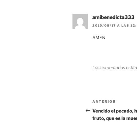
amibenedicta333
2010/08/17 A LAS 12
AMEN
Los comentarios están
Navegación
Entrada
ANTERIOR
de
anterior:
Vencido el pecado, 
fruto, que es la mue
entradas