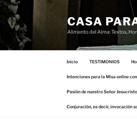
Saltar
al
CASA PARA
contenido
Alimento del Alma: Textos, Hom
Inicio
TESTIMONIOS
Ho
Intenciones para la Misa
online
con
Pasión de nuestro Señor Jesucristo
Conjuración, es decir, invocación 