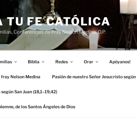
 TU FE CATÓLICA
ilias, Conferencias de Fray Nelson Medina, O.P.
milías
Biblia
Redes
Orar
Apóyanos!
 fray Nelson Medina
Pasión de nuestro Señor Jesucristo según
 según San Juan (18,1–19,42)
solemne, de los Santos Ángeles de Dios