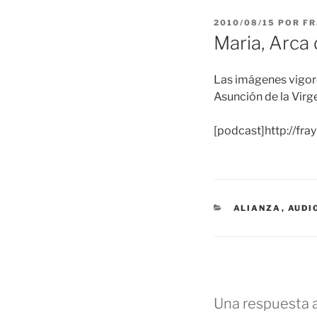
PUBLICADO
2010/08/15
POR
FR
EL
Maria, Arca 
Las imágenes vigoro
Asunción de la Virg
[podcast]http://f
CATEGORÍAS
ALIANZA
,
AUDI
Una respuesta a