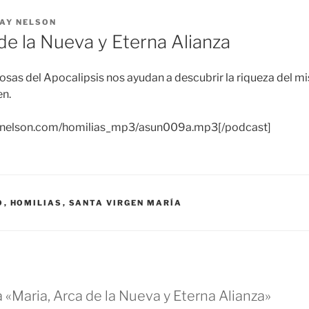
AY NELSON
de la Nueva y Eterna Alianza
sas del Apocalipsis nos ayudan a descubrir la riqueza del mis
en.
raynelson.com/homilias_mp3/asun009a.mp3[/podcast]
O
,
HOMILIAS
,
SANTA VIRGEN MARÍA
 «Maria, Arca de la Nueva y Eterna Alianza»