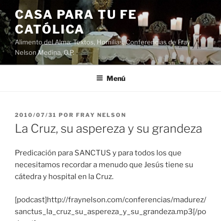
Saltar
CASA PARA TU FE
al
CATÓLICA
contenido
Alimento del Alma: Textos, Homilias, Conferencias de Fray
Nelson Medina, O.P.
Menú
PUBLICADO
2010/07/31
POR
FRAY NELSON
EL
La Cruz, su aspereza y su grandeza
Predicación para SANCTUS y para todos los que
necesitamos recordar a menudo que Jesús tiene su
cátedra y hospital en la Cruz.
[podcast]http://fraynelson.com/conferencias/madurez/
sanctus_la_cruz_su_aspereza_y_su_grandeza.mp3[/po