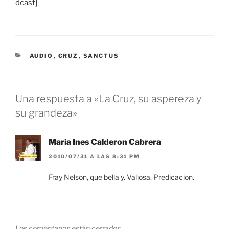
dcast]
CATEGORÍAS
AUDIO
,
CRUZ
,
SANCTUS
Una respuesta a «La Cruz, su aspereza y
su grandeza»
Maria Ines Calderon Cabrera
2010/07/31 A LAS 8:31 PM
Fray Nelson, que bella y. Valiosa. Predicacion.
Los comentarios están cerrados.