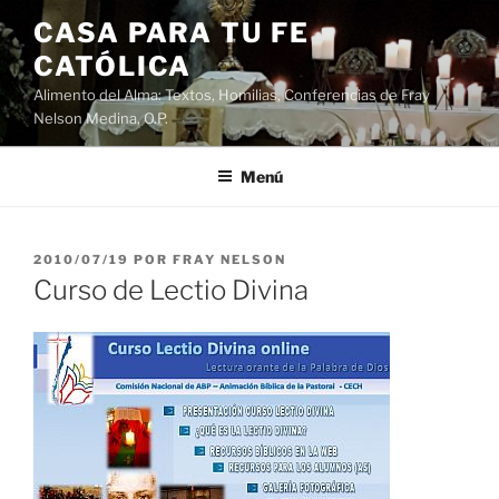
Saltar
CASA PARA TU FE
al
CATÓLICA
contenido
Alimento del Alma: Textos, Homilias, Conferencias de Fray
Nelson Medina, O.P.
Menú
PUBLICADO
2010/07/19
POR
FRAY NELSON
EL
Curso de Lectio Divina