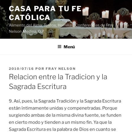
Saltar
CASA PARA TU FE
al
CATÓLICA
contenido
Alimento del Alma: Textos, Homilias, Conferencias de Fray
Nelson Medina, O.P.
Menú
PUBLICADO
2010/07/16
POR
FRAY NELSON
EL
Relacion entre la Tradicion y la
Sagrada Escritura
9. Así, pues, la Sagrada Tradición y la Sagrada Escritura
están íntimamente unidas y compenetradas. Porque
surgiendo ambas de la misma divina fuente, se funden
en cierto modo y tienden a un mismo fin. Ya que la
Sagrada Escritura es la palabra de Dios en cuanto se