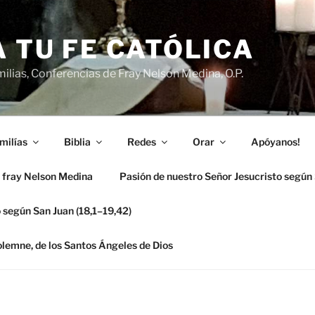
 TU FE CATÓLICA
ilias, Conferencias de Fray Nelson Medina, O.P.
milías
Biblia
Redes
Orar
Apóyanos!
 fray Nelson Medina
Pasión de nuestro Señor Jesucristo según
 según San Juan (18,1–19,42)
solemne, de los Santos Ángeles de Dios