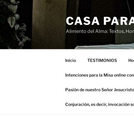
Saltar
al
CASA PARA
contenido
Alimento del Alma: Textos, Hom
Inicio
TESTIMONIOS
Ho
Intenciones para la Misa
online
con
Pasión de nuestro Señor Jesucristo
Conjuración, es decir, invocación 