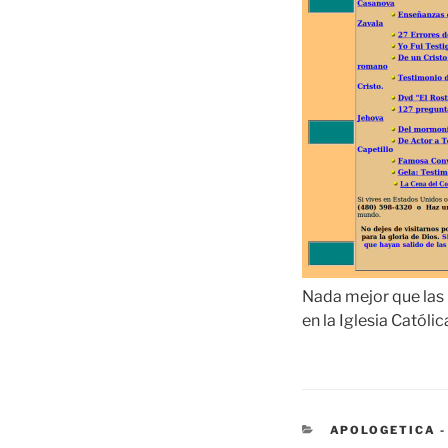
Nada mejor que las 
en la Iglesia Católi
CATEGORÍAS
APOLOGETICA -