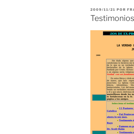
PUBLICADO
2009/11/21
POR
FR
EL
Testimonios