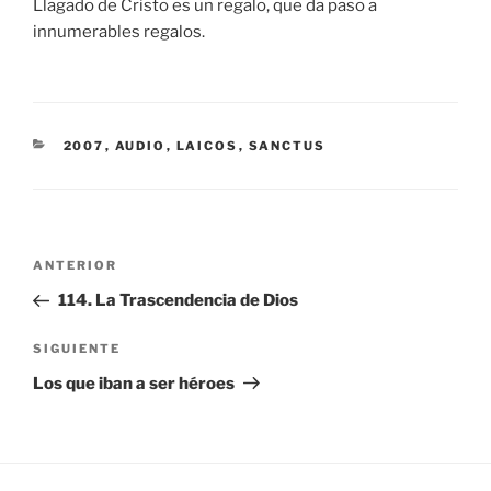
Llagado de Cristo es un regalo, que da paso a
innumerables regalos.
CATEGORÍAS
2007
,
AUDIO
,
LAICOS
,
SANCTUS
Navegación
Entrada
ANTERIOR
de
anterior:
114. La Trascendencia de Dios
entradas
Siguiente
SIGUIENTE
entrada
Los que iban a ser héroes