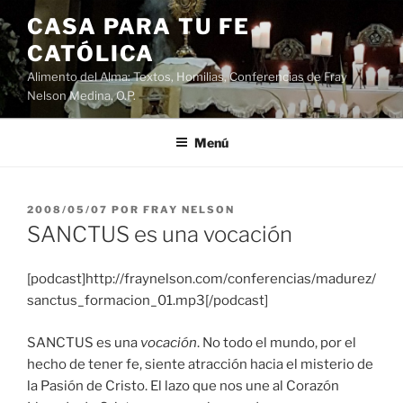
Saltar
CASA PARA TU FE
al
CATÓLICA
contenido
Alimento del Alma: Textos, Homilias, Conferencias de Fray
Nelson Medina, O.P.
Menú
PUBLICADO
2008/05/07
POR
FRAY NELSON
EL
SANCTUS es una vocación
[podcast]http://fraynelson.com/conferencias/madurez/
sanctus_formacion_01.mp3[/podcast]
SANCTUS es una
vocación
. No todo el mundo, por el
hecho de tener fe, siente atracción hacia el misterio de
la Pasión de Cristo. El lazo que nos une al Corazón