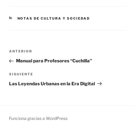
CATEGORÍAS
NOTAS DE CULTURA Y SOCIEDAD
Navegación
Entrada
ANTERIOR
de
anterior:
Manual para Profesores “Cuchilla”
entradas
Siguiente
SIGUIENTE
entrada
Las Leyendas Urbanas en la Era Digital
Funciona gracias a WordPress