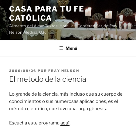
Saltar
CASA PARA TU FE
al
CATÓLICA
contenido
Alimento del Alma: Textos, Homilias, Conferencias de Fray
Nelson Medina, O.P.
Menú
PUBLICADO
2006/08/26
POR
FRAY NELSON
EL
El metodo de la ciencia
Lo grande de la ciencia, más incluso que su cuerpo de
conocimientos o sus numerosas aplicaciones, es el
método científico, que tuvo una larga génesis.
Escucha este programa
aquí
.