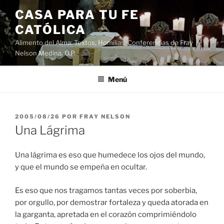
Saltar
CASA PARA TU FE
al
CATÓLICA
contenido
Alimento del Alma: Textos, Homilias, Conferencias de Fray
Nelson Medina, O.P.
Menú
PUBLICADO
2005/08/26
POR
FRAY NELSON
EL
Una Lágrima
Una lágrima es eso que humedece los ojos del mundo,
y que el mundo se empeña en ocultar.
Es eso que nos tragamos tantas veces por soberbia,
por orgullo, por demostrar fortaleza y queda atorada en
la garganta, apretada en el corazón comprimiéndolo