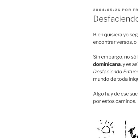
PUBLICADO
2004/05/26
POR
F
EL
Desfaciendo
Bien quisiera yo se
encontrar versos, o
Sin embargo, no sól
dominicana
, y es 
Desfaciendo Entue
mundo de toda iniq
Algo hay de ese sue
por estos caminos.