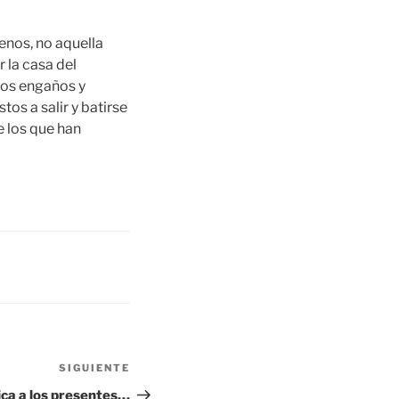
enos, no aquella
 la casa del
tos engaños y
os a salir y batirse
de los que han
SIGUIENTE
Siguiente
entrada
ca a los presentes…