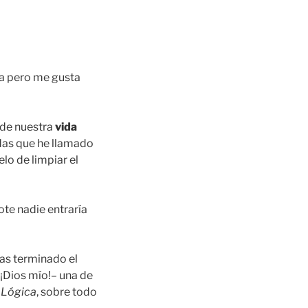
ta pero me gusta
 de nuestra
vida
adas que he llamado
elo de limpiar el
ote nadie entraría
as terminado el
 ¡Dios mío!– una de
a
Lógica
, sobre todo