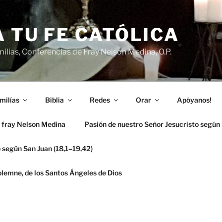
 TU FE CATÓLICA
ilias, Conferencias de Fray Nelson Medina, O.P.
milías
Biblia
Redes
Orar
Apóyanos!
 fray Nelson Medina
Pasión de nuestro Señor Jesucristo según
 según San Juan (18,1–19,42)
solemne, de los Santos Ángeles de Dios