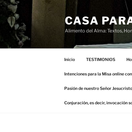
Saltar
al
CASA PARA
contenido
Alimento del Alma: Textos, Hom
Inicio
TESTIMONIOS
Ho
Intenciones para la Misa
online
con
Pasión de nuestro Señor Jesucristo
Conjuración, es decir, invocación 