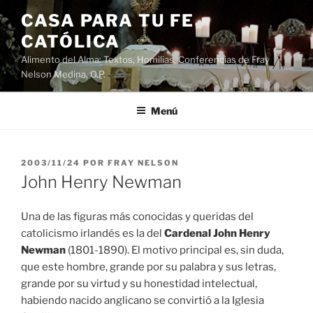
Saltar
CASA PARA TU FE
al
CATÓLICA
contenido
Alimento del Alma: Textos, Homilias, Conferencias de Fray
Nelson Medina, O.P.
Menú
PUBLICADO
2003/11/24
POR
FRAY NELSON
EL
John Henry Newman
Una de las figuras más conocidas y queridas del
catolicismo irlandés es la del
Cardenal John Henry
Newman
(1801-1890). El motivo principal es, sin duda,
que este hombre, grande por su palabra y sus letras,
grande por su virtud y su honestidad intelectual,
habiendo nacido anglicano se convirtió a la Iglesia