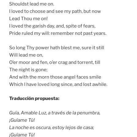
Shouldst lead me on.
I loved to choose and see my path, but now
Lead Thou me on!
I loved the garish day, and, spite of fears,
Pride ruled my will: remember not past years.
So long Thy power hath blest me, sure it still
Will lead me on,
O’er moor and fen, o’er crag and torrent, till
The night is gone;
And with the morn those angel faces smile
Which I have loved long since, and lost awhile.
Traducción propuesta:
Guía, Amable Luz, a través de la penumbra,
¡Guíame Tú!
La noche es oscura, estoy lejos de casa;
¡Guíame Tú!