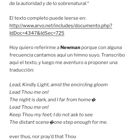
de la autoridad y de lo sobrenatural.
“
El texto completo puede leerse en:
http://www.arvo.net/includes/documento.php?
IdDoc=4347&IdSec=725
Hoy quiero referirme a
Newman
porque con alguna
frecuencia cantamos aquí un himno suyo. Transcribo
aquí el texto, y luego me aventuro a proponer una
traducción:
Lead, Kindly Light, amid the encircling gloom
Lead Thou me on!
The night is dark, and I far from home�
Lead Thou me on!
Keep Thou my feet; I do not ask to see
The distant scene�one step enough for me.
ever thus, nor pray’d that Thou