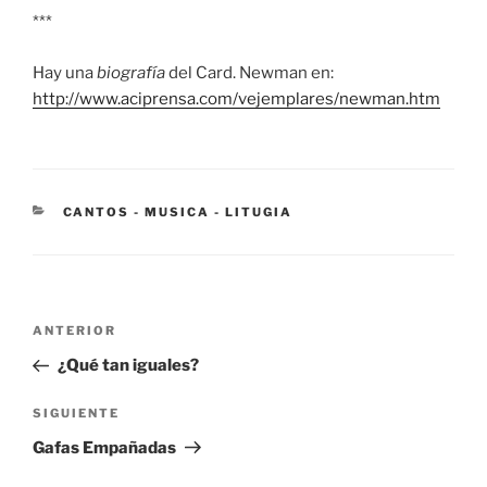
***
Hay una
biografía
del Card. Newman en:
http://www.aciprensa.com/vejemplares/newman.htm
CATEGORÍAS
CANTOS - MUSICA - LITUGIA
Navegación
Entrada
ANTERIOR
de
anterior:
¿Qué tan iguales?
entradas
Siguiente
SIGUIENTE
entrada
Gafas Empañadas