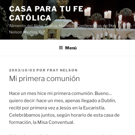
Saltar
CASA PARA TU FE
al
CATÓLICA
contenido
Alimento del Alma: Textos, Homilias, Conferencias de Fray
Nelson Medina, O.P.
Menú
PUBLICADO
2003/10/03
POR
FRAY NELSON
EL
Mi primera comunión
Hace un mes hice mi primera comunión. Bueno…
quiero decir: hace un mes, apenas llegado a Dublín,
recibí por primera vez a Jesús en la Eucaristía.
Celebrábamos juntos, según horario de esta casa de
formación, la Misa Conventual.