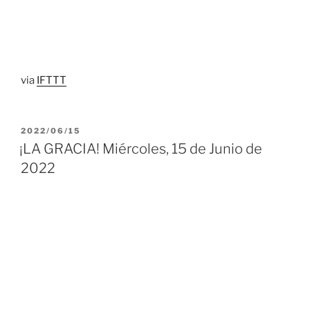
via
IFTTT
PUBLICADO
2022/06/15
EL
¡LA GRACIA! Miércoles, 15 de Junio de
2022