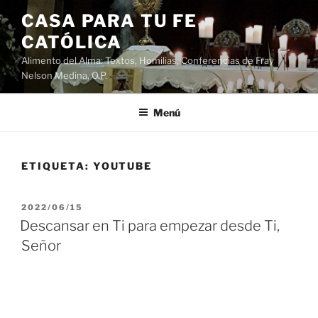
Saltar
CASA PARA TU FE
al
CATÓLICA
contenido
Alimento del Alma: Textos, Homilias, Conferencias de Fray
Nelson Medina, O.P.
Menú
ETIQUETA:
YOUTUBE
PUBLICADO
2022/06/15
EL
Descansar en Ti para empezar desde Ti,
Señor