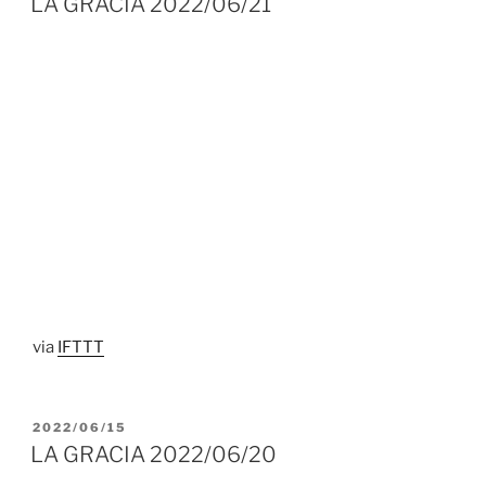
LA GRACIA 2022/06/21
via
IFTTT
PUBLICADO
2022/06/15
EL
LA GRACIA 2022/06/20