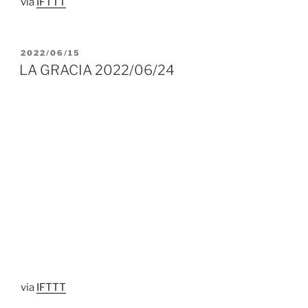
via
IFTTT
PUBLICADO
2022/06/15
EL
LA GRACIA 2022/06/24
via
IFTTT