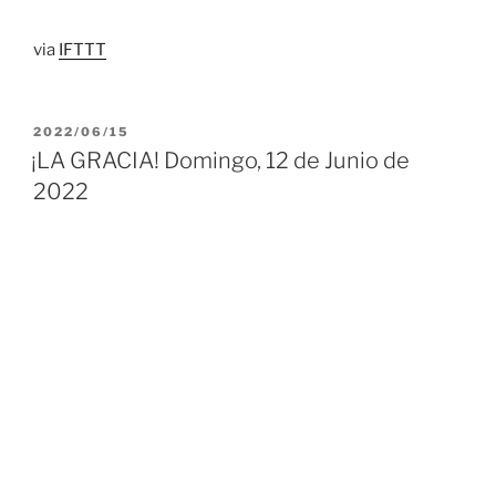
via
IFTTT
PUBLICADO
2022/06/15
EL
¡LA GRACIA! Domingo, 12 de Junio de
2022