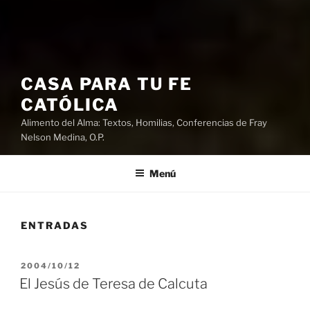
CASA PARA TU FE
CATÓLICA
Alimento del Alma: Textos, Homilias, Conferencias de Fray
Nelson Medina, O.P.
Menú
ENTRADAS
PUBLICADO
2004/10/12
EL
El Jesús de Teresa de Calcuta