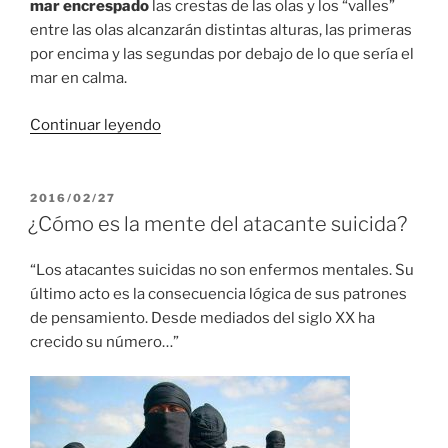
mar encrespado
las crestas de las olas y los “valles”
entre las olas alcanzarán distintas alturas, las primeras
por encima y las segundas por debajo de lo que sería el
mar en calma.
“La
Continuar leyendo
masacre
en
Orlando
PUBLICADO
2016/02/27
EL
y
¿Cómo es la mente del atacante suicida?
la
Ley
“Los atacantes suicidas no son enfermos mentales. Su
del
último acto es la consecuencia lógica de sus patrones
mar
de pensamiento. Desde mediados del siglo XX ha
y
crecido su número…”
la
ola”