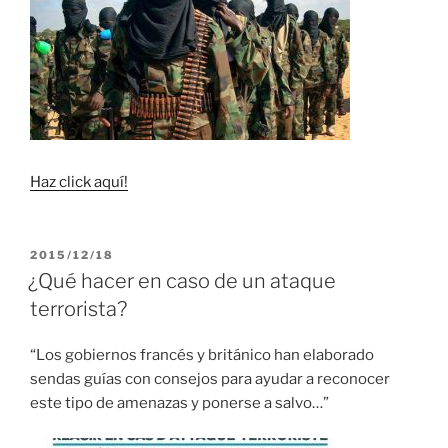
Haz click aquí!
PUBLICADO
2015/12/18
EL
¿Qué hacer en caso de un ataque
terrorista?
“Los gobiernos francés y británico han elaborado
sendas guías con consejos para ayudar a reconocer
este tipo de amenazas y ponerse a salvo…”