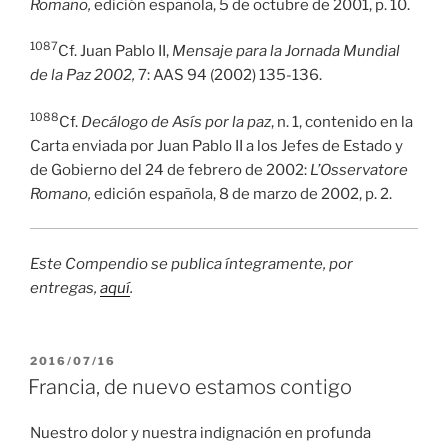
Romano,
edición española, 5 de octubre de 2001, p. 10.
1087
Cf. Juan Pablo II,
Mensaje para la Jornada Mundial
de la Paz 2002,
7: AAS 94 (2002) 135-136.
1088
Cf.
Decálogo de Asís por la paz
, n. 1, contenido en la
Carta enviada por Juan Pablo II a los Jefes de Estado y
de Gobierno del 24 de febrero de 2002:
L’Osservatore
Romano,
edición española, 8 de marzo de 2002, p. 2.
Este Compendio se publica íntegramente, por
entregas,
aquí
.
PUBLICADO
2016/07/16
EL
Francia, de nuevo estamos contigo
Nuestro dolor y nuestra indignación en profunda