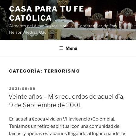
Saltar
CASA PARA TU FE
al
CATÓLICA
contenido
Alimento del Alma: Textos, Homilias, Conferencias de Fray
Nelson Medina, O.P.
Menú
CATEGORÍA:
TERRORISMO
PUBLICADO
2021/09/09
EL
Veinte años – Mis recuerdos de aquel día,
9 de Septiembre de 2001
En aquella época vivía en Villavicencio (Colombia).
Teníamos un retiro espiritual con una comunidad de
laicos, y apenas estábamos llegando al lugar cuando las