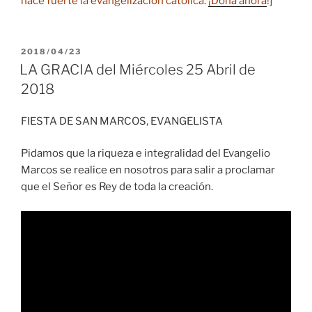
hace fuerte la evangelización católica.
¡Dona ahora
!
]
PUBLICADO
2018/04/23
EL
LA GRACIA del Miércoles 25 Abril de
2018
FIESTA DE SAN MARCOS, EVANGELISTA
Pidamos que la riqueza e integralidad del Evangelio
Marcos se realice en nosotros para salir a proclamar
que el Señor es Rey de toda la creación.