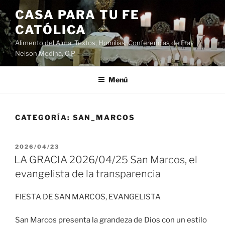
Saltar
CASA PARA TU FE
al
CATÓLICA
contenido
Alimento del Alma: Textos, Homilias, Conferencias de Fray
Nelson Medina, O.P.
Menú
CATEGORÍA:
SAN_MARCOS
PUBLICADO
2026/04/23
EL
LA GRACIA 2026/04/25 San Marcos, el
evangelista de la transparencia
FIESTA DE SAN MARCOS, EVANGELISTA
San Marcos presenta la grandeza de Dios con un estilo