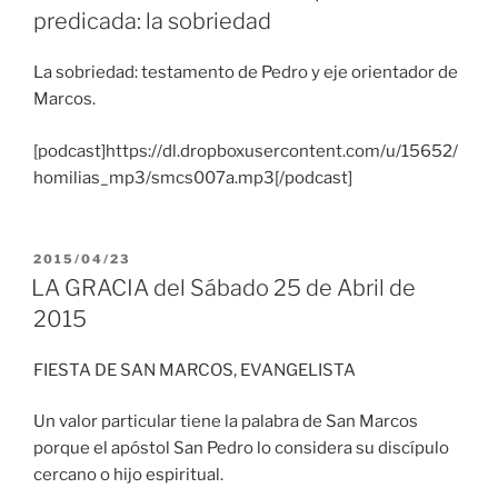
predicada: la sobriedad
La sobriedad: testamento de Pedro y eje orientador de
Marcos.
[podcast]https://dl.dropboxusercontent.com/u/15652/
homilias_mp3/smcs007a.mp3[/podcast]
PUBLICADO
2015/04/23
EL
LA GRACIA del Sábado 25 de Abril de
2015
FIESTA DE SAN MARCOS, EVANGELISTA
Un valor particular tiene la palabra de San Marcos
porque el apóstol San Pedro lo considera su discípulo
cercano o hijo espiritual.