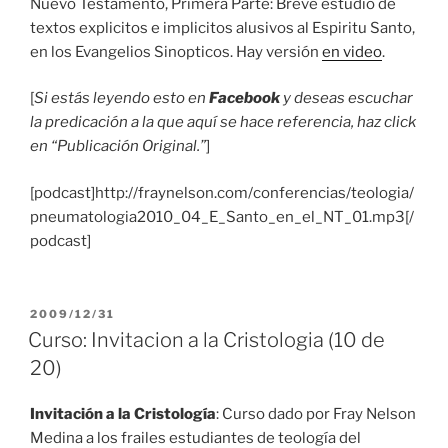
Nuevo Testamento, Primera Parte: Breve estudio de
textos explicitos e implicitos alusivos al Espiritu Santo,
en los Evangelios Sinopticos. Hay versión
en video
.
[
Si estás leyendo esto en
Facebook
y deseas escuchar
la predicación a la que aquí se hace referencia, haz click
en “Publicación Original.”
]
[podcast]http://fraynelson.com/conferencias/teologia/
pneumatologia2010_04_E_Santo_en_el_NT_01.mp3[/
podcast]
PUBLICADO
2009/12/31
EL
Curso: Invitacion a la Cristologia (10 de
20)
Invitación a la Cristología
: Curso dado por Fray Nelson
Medina a los frailes estudiantes de teología del