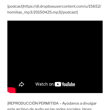
[podcast]https://dl.dropboxusercontent.com/u/15652/
homilias_mp3/20150425.mp3[/podcast]
[REPRODUCCIÓN PERMITIDA – Ayúdanos a divulgar
este archivo de audio en las redes sociales, blogs,