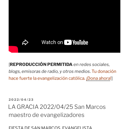
[
REPRODUCCIÓN PERMITIDA
en redes sociales,
blogs, emisoras de radio, y otros medios
.
Tu donación
hace fuerte la evangelización católica.
¡Dona ahora
!
]
PUBLICADO
2022/04/23
EL
LA GRACIA 2022/04/25 San Marcos
maestro de evangelizadores
FIESTA DE SAN MARCOS, EVANGELISTA