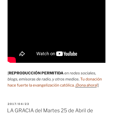
[
REPRODUCCIÓN PERMITIDA
en redes sociales,
blogs, emisoras de radio, y otros medios
.
Tu donación
hace fuerte la evangelización católica.
¡Dona ahora
!
]
PUBLICADO
2017/04/23
EL
LA GRACIA del Martes 25 de Abril de