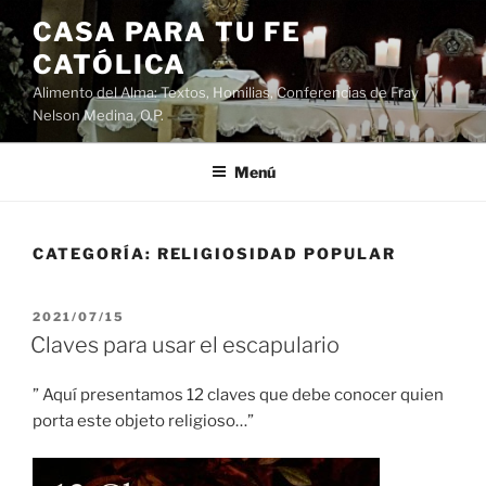
Saltar
CASA PARA TU FE
al
CATÓLICA
contenido
Alimento del Alma: Textos, Homilias, Conferencias de Fray
Nelson Medina, O.P.
Menú
CATEGORÍA:
RELIGIOSIDAD POPULAR
PUBLICADO
2021/07/15
EL
Claves para usar el escapulario
” Aquí presentamos 12 claves que debe conocer quien
porta este objeto religioso…”