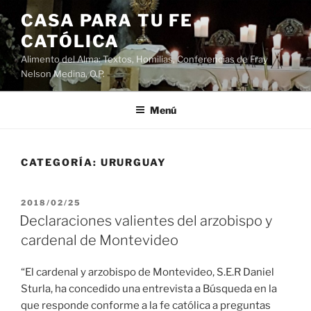
Saltar
CASA PARA TU FE
al
CATÓLICA
contenido
Alimento del Alma: Textos, Homilias, Conferencias de Fray
Nelson Medina, O.P.
Menú
CATEGORÍA:
URURGUAY
PUBLICADO
2018/02/25
EL
Declaraciones valientes del arzobispo y
cardenal de Montevideo
“El cardenal y arzobispo de Montevideo, S.E.R Daniel
Sturla, ha concedido una entrevista a Búsqueda en la
que responde conforme a la fe católica a preguntas