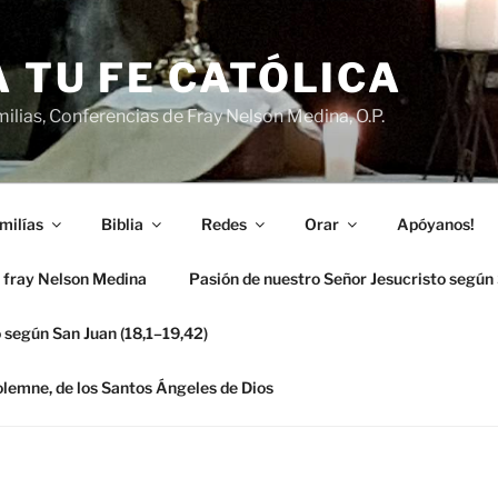
 TU FE CATÓLICA
ilias, Conferencias de Fray Nelson Medina, O.P.
milías
Biblia
Redes
Orar
Apóyanos!
 fray Nelson Medina
Pasión de nuestro Señor Jesucristo según
 según San Juan (18,1–19,42)
solemne, de los Santos Ángeles de Dios