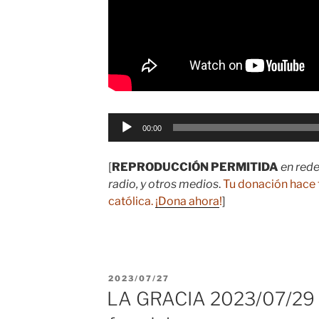
Reproductor
00:00
de
audio
[
REPRODUCCIÓN PERMITIDA
en rede
radio, y otros medios
.
Tu donación hace 
católica.
¡Dona ahora
!
]
PUBLICADO
2023/07/27
EL
LA GRACIA 2023/07/29 E