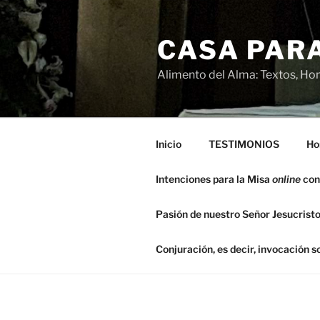
Saltar
al
CASA PARA
contenido
Alimento del Alma: Textos, Hom
Inicio
TESTIMONIOS
Ho
Intenciones para la Misa
online
con
Pasión de nuestro Señor Jesucristo
Conjuración, es decir, invocación 