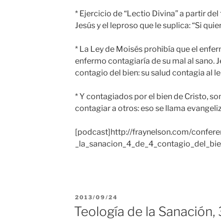
* Ejercicio de “Lectio Divina” a partir de
Jesús y el leproso que le suplica: “Si qu
* La Ley de Moisés prohibía que el enfer
enfermo contagiaría de su mal al sano. J
contagio del bien: su salud contagia al le
* Y contagiados por el bien de Cristo, 
contagiar a otros: eso se llama evangeli
[podcast]http://fraynelson.com/confere
_la_sanacion_4_de_4_contagio_del_bi
PUBLICADO
2013/09/24
EL
Teología de la Sanación,