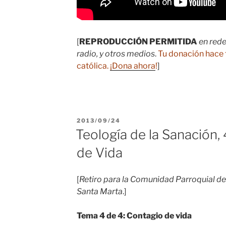
[
REPRODUCCIÓN PERMITIDA
en rede
radio, y otros medios
.
Tu donación hace 
católica.
¡Dona ahora
!
]
PUBLICADO
2013/09/24
EL
Teología de la Sanación,
de Vida
[
Retiro para la Comunidad Parroquial de 
Santa Marta
.]
Tema 4 de 4: Contagio de vida