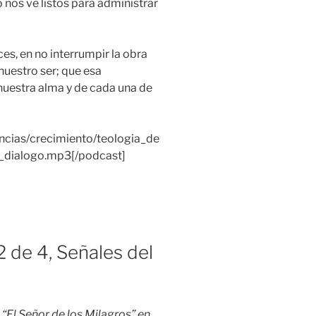
 nos ve listos para administrar
es, en no interrumpir la obra
nuestro ser; que esa
nuestra alma y de cada una de
ncias/crecimiento/teologia_de
dialogo.mp3[/podcast]
2 de 4, Señales del
“El Señor de los Milagros” en