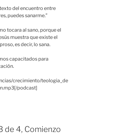
l texto del encuentro entre
ieres, puedes sanarme.”
mo tocara al sano, porque el
esús muestra que existe el
proso, es decir, lo sana.
somos capacitados para
zación.
ncias/crecimiento/teologia_de
en.mp3[/podcast]
 3 de 4, Comienzo