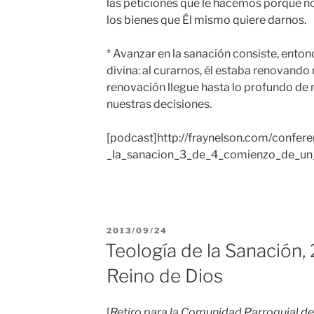
las peticiones que le hacemos porque no
los bienes que Él mismo quiere darnos.
* Avanzar en la sanación consiste, entonc
divina: al curarnos, él estaba renovando 
renovación llegue hasta lo profundo de 
nuestras decisiones.
[podcast]http://fraynelson.com/confere
_la_sanacion_3_de_4_comienzo_de_un_
PUBLICADO
2013/09/24
EL
Teología de la Sanación, 
Reino de Dios
[
Retiro para la Comunidad Parroquial de 