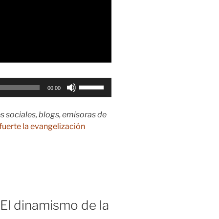
Utiliza
00:00
las
teclas
s sociales, blogs, emisoras de
de
fuerte la evangelización
flecha
arriba/abajo
para
aumentar
o
disminuir
el
l dinamismo de la
volumen.